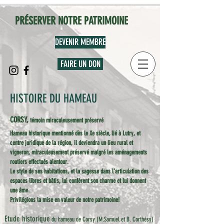
PRÉSERVER NOTRE PATRIMOINE
DEVENIR MEMBRE
FAIRE UN DON
HISTOIRE DU HAMEAU
CORSY,
témoin miraculeusement préservé
Hameau historique mentionné dès le Xe siècle, lié à Lutry, et
centre juridique de la région, il deviendra un lieu rural et
vigneron, miraculeusement préservé malgré les aménagements
routiers effectués alentour.
Le style de ses habitations, et la sagesse dans l’articulation des
espaces libres et bâtis, lui confèrent son charme et lui donnent
une âme.
Privilégions la mise en valeur de notre patrimoine!
Etude historique
du hameau de Corsy (M.Samuel et B. Corthésy)